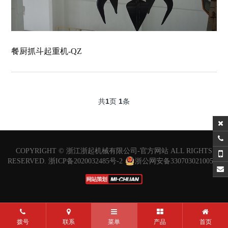
餐厨抓斗起重机-QZ
共
1
页
1
条
COPYRIGHT ©
浙江浙起机械有限公司-官方网站
ALL RIGHTS
RESERVED.
浙ICP备2020032485号-2
浙公网安备33070302100515
拨号
联系
菜单
产品
首页