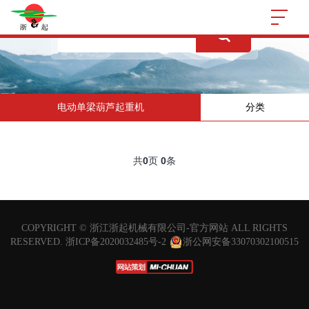
电动单梁葫芦起重机
分类
共
0
页
0
条
COPYRIGHT ©
浙江浙起机械有限公司-官方网站
ALL RIGHTS
RESERVED.
浙ICP备2020032485号-2
浙公网安备33070302100515